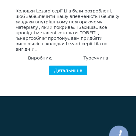
Колодки Lezard серії Lila були розроблені,
щоб забезпечити Вашу впевненість і безпеку
завдяки внутрішньому незгораючому
матеріалу , який покриває і захищає все
провідні металеві контакти. ТОВ "ІТЦ
"Енергооблік" пропонує вам придбати
високоякісні колодки Lezard серії Lila по
вигідній...
Виробник:
Туреччина
Детальніше
КНОПКА