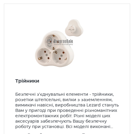
Вироби монтажні
Низьковольтне обладнання
Шафи електротехнічні
Компенсація реактивної енергії
Генератори, стабілізатори
LED Освітлення
Освітлення
Побутова інсталяція
Трійники
Розетки та вимикачі
Безпечні з'єднувальні елементи - трійники,
Подовжувачі та колодки
розетки штепсельні, вилки з заземленням,
вимикачі навісні, виробництва Lezard стануть
Прилади опалення
Вам у пригоді при проведенні різноманітних
електромонтажних робіт. Різні моделі цих
Альтернативна енергетика
аксесуарів забезпечують Вашу безпечну
роботу при установці. Всі моделі виконані...