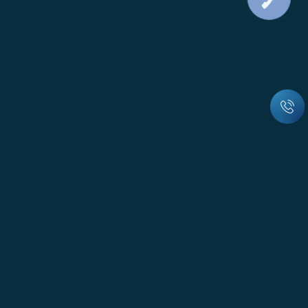
ЗВ'ЯЗКУ
© Всі права захищені
м. Вінниця, вул. Пирогова, 151А, офіс 23-29
Працюємо з 8:30 до 17:30, Сб і Нд вихідний
office@energooblik.com.ua
0(800) 75-19-19
Інтернет-магазин