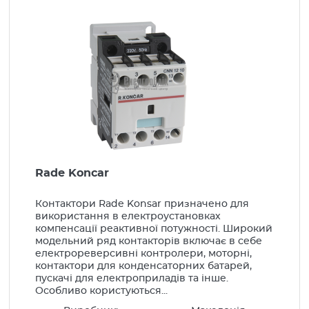
Вироби монтажні
Низьковольтне обладнання
Шафи електротехнічні
Компенсація реактивної енергії
Регулятори
Контактори
Конденсатори
Rade Koncar
Конденсаторні установки
Контактори Rade Konsar призначено для
Генератори, стабілізатори
використання в електроустановках
компенсації реактивної потужності. Широкий
LED Освітлення
модельний ряд контакторів включає в себе
електрореверсивні контролери, моторні,
Освітлення
контактори для конденсаторних батарей,
пускачі для електроприладів та інше.
Побутова інсталяція
Особливо користуються...
Прилади опалення