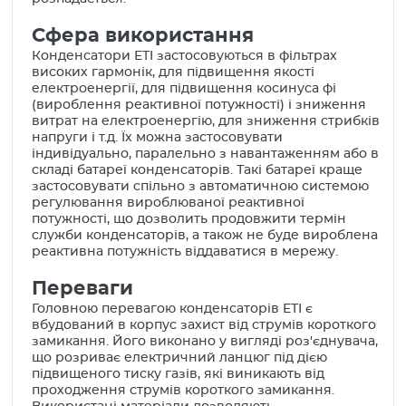
Сфера використання
Конденсатори ETI застосовуються в фільтрах
високих гармонік, для підвищення якості
електроенергії, для підвищення косинуса фі
(вироблення реактивної потужності) і зниження
витрат на електроенергію, для зниження стрибків
напруги і т.д. Їх можна застосовувати
індивідуально, паралельно з навантаженням або в
складі батареї конденсаторів. Такі батареї краще
застосовувати спільно з автоматичною системою
регулювання вироблюваної реактивної
потужності, що дозволить продовжити термін
служби конденсаторів, а також не буде вироблена
реактивна потужність віддаватися в мережу.
Переваги
Головною перевагою конденсаторів ETI є
вбудований в корпус захист від струмів короткого
замикання. Його виконано у вигляді роз'єднувача,
що розриває електричний ланцюг під дією
підвищеного тиску газів, які виникають від
проходження струмів короткого замикання.