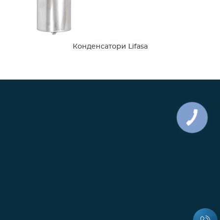
Конденсатори Lifasa
КНОПКА
ЗВ'ЯЗКУ