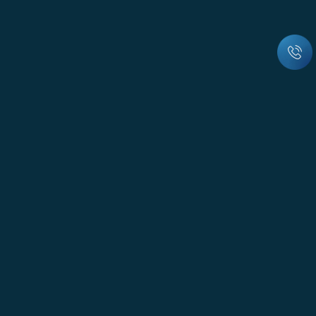
© Всі права захищені
м. Вінниця, вул. Пирогова, 151А, офіс 23-29
Працюємо з 8:30 до 17:30, Сб і Нд вихідний
office@energooblik.com.ua
0(800) 75-19-19
Інтернет-магазин