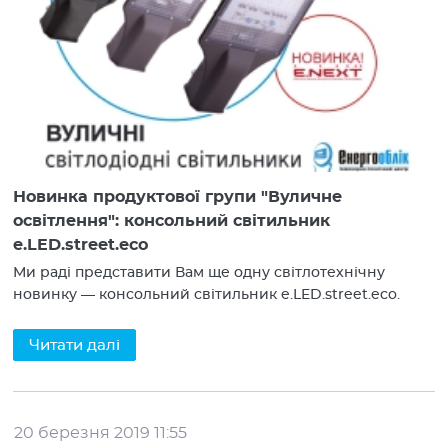
Новинка продуктової групи "Вуличне
освітлення": консольний світильник
e.LED.street.eco
Ми раді представити Вам ще одну світлотехнічну
новинку — консольний світильник e.LED.street.eco.
Читати далі
20 березня 2019 11:55